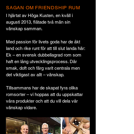
SAGAN OM FRIENDSHIP RUM
I hjärtat av Höga Kusten, en kväll i
augusti 2013, flätade två män sin
vänskap samman.
Med passion för livets goda har de åkt
land och rike runt för att till slut landa här:
Ek – en svensk dubbellagrad rom som
haft en lång utvecklingsprocess. Där
smak, doft och färg varit centrala men
det viktigast av allt – vänskap.
Tillsammans har de skapat fyra olika
romsorter – vi hoppas att du uppskattar
våra produkter och att du vill dela vår
vänskap vidare.