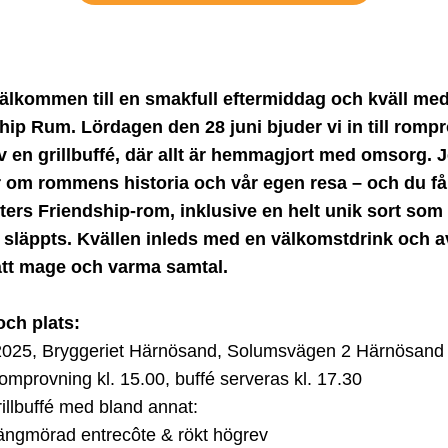
älkommen till en smakfull eftermiddag och kväll med
hip Rum. Lördagen den 28 juni bjuder vi in till rompr
av en grillbuffé, där allt är hemmagjort med omsorg. J
r om rommens historia och vår egen resa – och du får
rters Friendship-rom, inklusive en helt unik sort som a
e släppts. Kvällen inleds med en välkomstdrink och av
tt mage och varma samtal.
ch plats:
 2025, Bryggeriet Härnösand, Solumsvägen 2 Härnösand
omprovning kl. 15.00, buffé serveras kl. 17.30
illbuffé med bland annat:
ngmörad entrecôte & rökt högrev