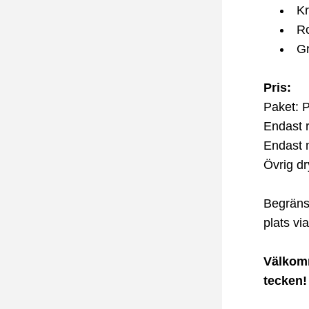
Kr
Ro
Gr
Pris:
Paket: 
Endast 
Endast 
Övrig dr
Begränsa
plats vi
Välkomm
tecken!