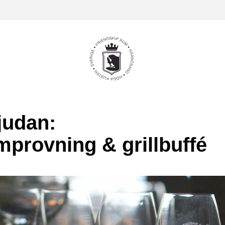
judan: 
provning & grillbuffé 