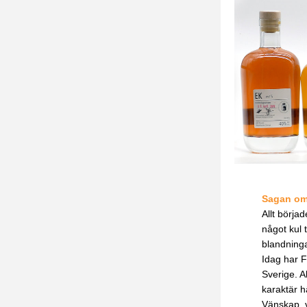
Sagan om
Allt börja
något kul 
blandninga
Idag har F
Sverige. A
karaktär h
Vänskap, v