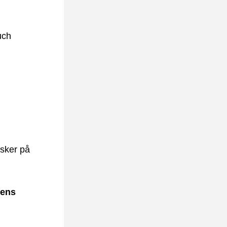
uch
sker på 
ens 