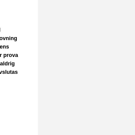
 
ovning 
ens 
 prova 
ldrig 
slutas 