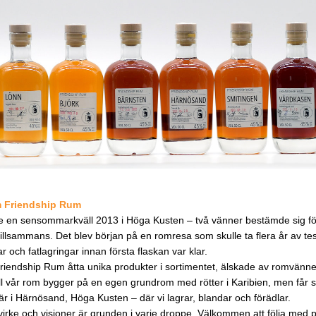
 Friendship Rum
de en sensommarkväll 2013 i Höga Kusten – två vänner bestämde sig för
tillsammans. Det blev början på en romresa som skulle ta flera år av test
r och fatlagringar innan första flaskan var klar.
riendship Rum åtta unika produkter i sortimentet, älskade av romvänner 
ll vår rom bygger på en egen grundrom med rötter i Karibien, men får si
är i Härnösand, Höga Kusten – där vi lagrar, blandar och förädlar.
irke och visioner är grunden i varje droppe. Välkommen att följa med p