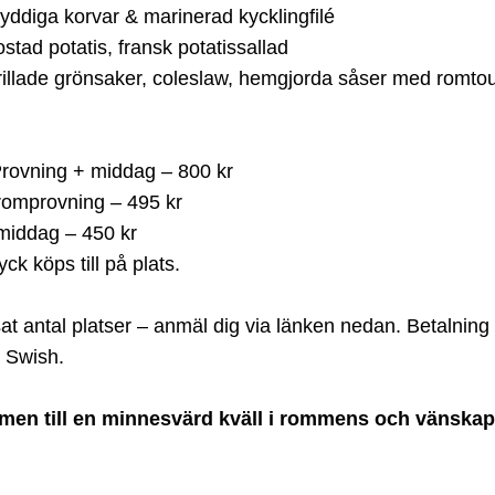
yddiga korvar & marinerad kycklingfilé
stad potatis, fransk potatissallad
illade grönsaker, coleslaw, hemgjorda såser med romto
Provning + middag – 800 kr
romprovning – 495 kr
middag – 450 kr
yck köps till på plats.
t antal platser – anmäl dig via länken nedan. Betalning 
a Swish.
en till en minnesvärd kväll i rommens och vänskap