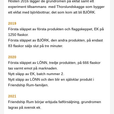
Hösten 2016 lägger de grundromen på ekfat samt ett 
experiment tillsammans  med Thorslundskagge som bygger 
ett ekfat med björkbottnar, det som kom att bli BJÖRK. 
2019 
Första släppet av första produkten och flaggskeppet, EK på 
1250 flaskor.
Första släppet av BJÖRK, den andra produkten, på endast 
83 flaskor säljs slut på tre minuter.
2020 
Första släppet av LÖNN, tredje produkten, på 666 flaskor 
tas varmt emot på marknaden.
Nytt släpp av EK, batch nummer 2.
Nytt släpp av LÖNN och den blir en självklar produkt i 
Friendship Rum-familjen.
2021 
Friendship Rum börjar erbjuda fatförsäljning, grundromen 
lagras på svensk ek.